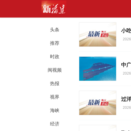
头条
小吃
2026
推荐
时政
中广
闽视频
2026
热报
视界
过
2026
海峡
经济