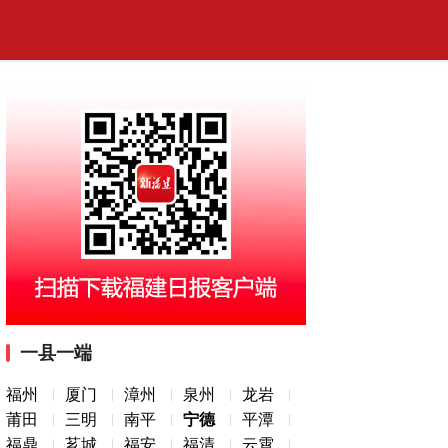
一县一端
福州
厦门
漳州
泉州
龙岩
莆田
三明
南平
宁德
平潭
福鼎
芗城
福安
福清
云霄