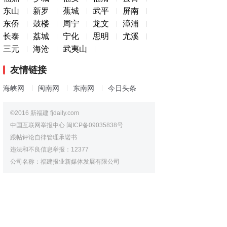
东山
新罗
蕉城
武平
屏南
东侨
鼓楼
周宁
龙文
漳浦
长泰
荔城
宁化
思明
尤溪
三元
海沧
武夷山
友情链接
海峡网
闽南网
东南网
今日头条
©2016 新福建 fjdaily.com
中国互联网举报中心
闽ICP备09035838号
跟帖评论自律管理承诺书
违法和不良信息举报：12377
公司名称：福建报业新媒体发展有限公司