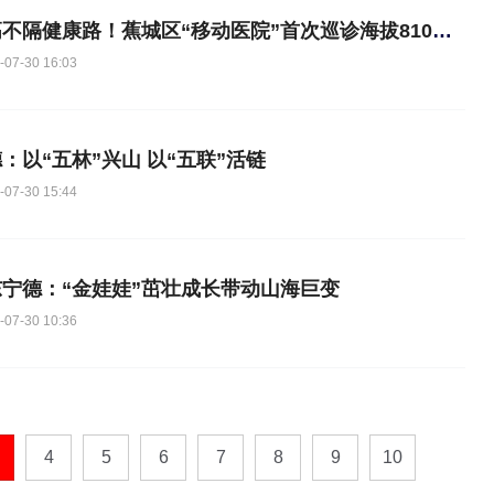
山高不隔健康路！蕉城区“移动医院”首次巡诊海拔810米吴峰村
-07-30 16:03
：以“五林”兴山 以“五联”活链
-07-30 15:44
东宁德：“金娃娃”茁壮成长带动山海巨变
-07-30 10:36
4
5
6
7
8
9
10