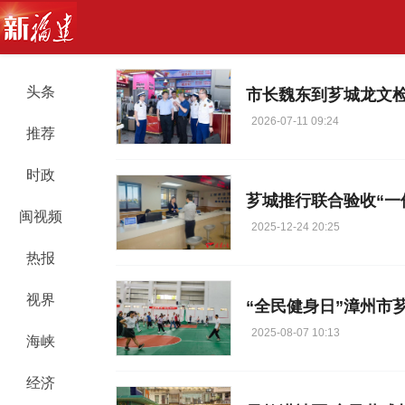
头条
市长魏东到芗城龙文
2026-07-11 09:24
推荐
时政
芗城推行联合验收“一
闽视频
2025-12-24 20:25
热报
视界
“全民健身日”漳州市
2025-08-07 10:13
海峡
经济