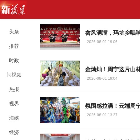
头条
畲风满满，玛坑乡唱
2026-08-01 19:06
推荐
时政
金灿灿！周宁这片山
闽视频
2026-08-01 19:04
热报
视界
氛围感拉满！云端周
2026-08-01 13:27
海峡
经济