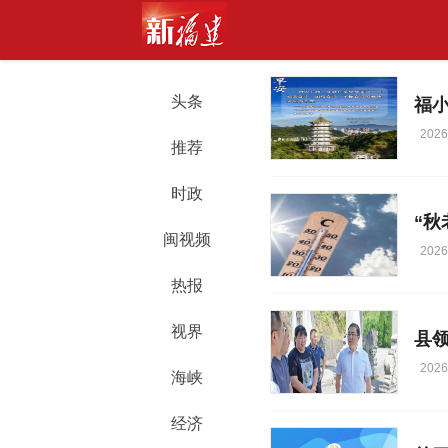
头条
福小
2026
推荐
时政
“秋
闽视频
2026
热报
视界
县
2026
海峡
经济