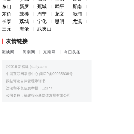
东山
新罗
蕉城
武平
屏南
东侨
鼓楼
周宁
龙文
漳浦
长泰
荔城
宁化
思明
尤溪
三元
海沧
武夷山
友情链接
海峡网
闽南网
东南网
今日头条
©2016 新福建 fjdaily.com
中国互联网举报中心
闽ICP备09035838号
跟帖评论自律管理承诺书
违法和不良信息举报：12377
公司名称：福建报业新媒体发展有限公司