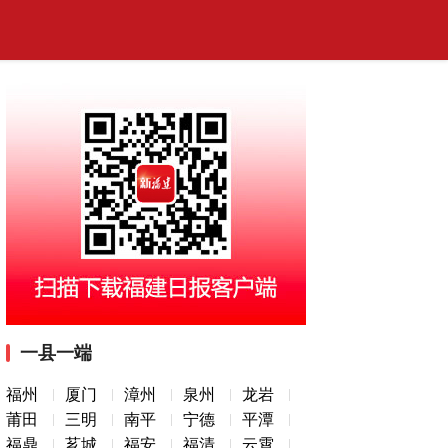
一县一端
福州
厦门
漳州
泉州
龙岩
莆田
三明
南平
宁德
平潭
福鼎
芗城
福安
福清
云霄