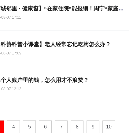
【狮城邻里 · 健康窗】“在家住院”能报销！周宁“家庭病床”太暖了～
-08-07 17:11
县科协科普小课堂】老人经常忘记吃药怎么办？
-08-07 17:09
保个人账户里的钱，怎么用才不浪费？
-08-07 12:13
4
5
6
7
8
9
10