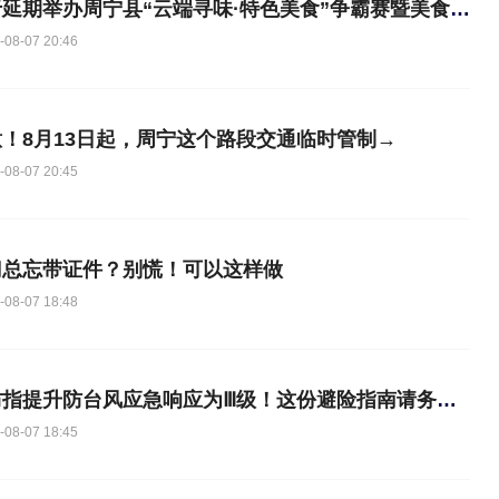
关于延期举办周宁县“云端寻味·特色美食”争霸赛暨美食推广活动周的公告
-08-07 20:46
！8月13日起，周宁这个路段交通临时管制→
-08-07 20:45
门总忘带证件？别慌！可以这样做
-08-07 18:48
市防指提升防台风应急响应为Ⅲ级！这份避险指南请务必收好→
-08-07 18:45