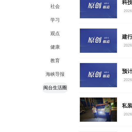
科
社会
2026
学习
观点
建
2026
健康
教育
海峡导报
2026
闽台生活圈
私装
2026