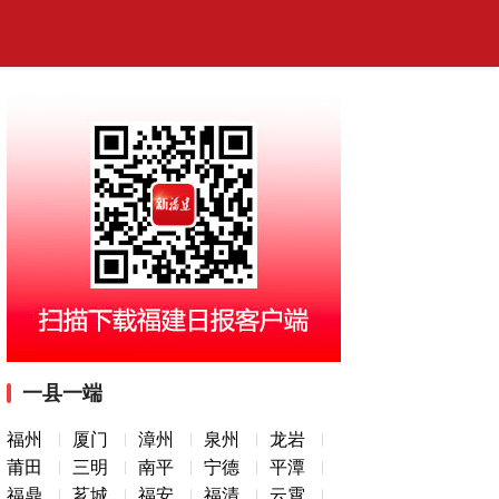
一县一端
福州
厦门
漳州
泉州
龙岩
莆田
三明
南平
宁德
平潭
福鼎
芗城
福安
福清
云霄