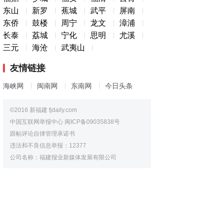
东山
新罗
蕉城
武平
屏南
东侨
鼓楼
周宁
龙文
漳浦
长泰
荔城
宁化
思明
尤溪
三元
海沧
武夷山
友情链接
海峡网
闽南网
东南网
今日头条
©2016 新福建 fjdaily.com
中国互联网举报中心
闽ICP备09035838号
跟帖评论自律管理承诺书
违法和不良信息举报：12377
公司名称：福建报业新媒体发展有限公司