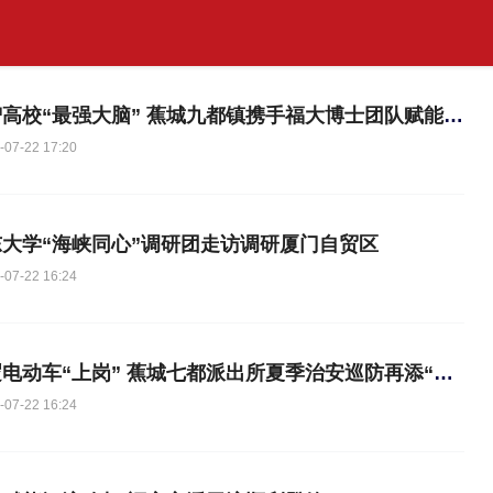
借智高校“最强大脑” 蕉城九都镇携手福大博士团队赋能黄精产业
-07-22 17:20
东大学“海峡同心”调研团走访调研厦门自贸区
-07-22 16:24
巡逻电动车“上岗” 蕉城七都派出所夏季治安巡防再添“利器”
-07-22 16:24