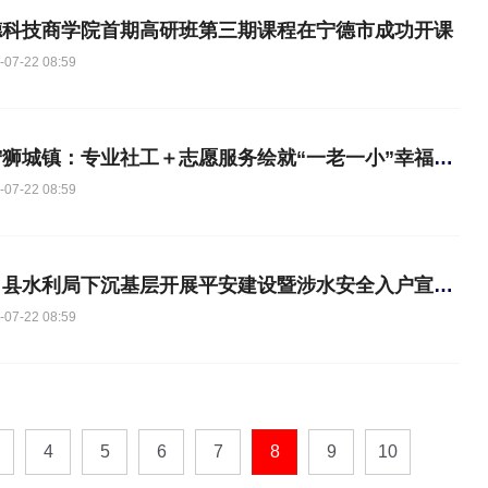
德科技商学院首期高研班第三期课程在宁德市成功开课
-07-22 08:59
周宁狮城镇：专业社工＋志愿服务绘就“一老一小”幸福底色
-07-22 08:59
古田县水利局下沉基层开展平安建设暨涉水安全入户宣传志愿服务
-07-22 08:59
4
5
6
7
8
9
10