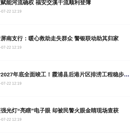
技赋能河流确权 福安交溪干流顺利登簿
-07-22 12:19
行屏南支行：暖心救助走失群众 警银联动助其归家
-07-22 12:19
预计2027年底全面竣工！霞浦县后港片区排涝工程稳步推进
-07-22 12:19
强光灯“亮瞎”电子眼 却被民警火眼金睛现场查获
-07-22 12:19