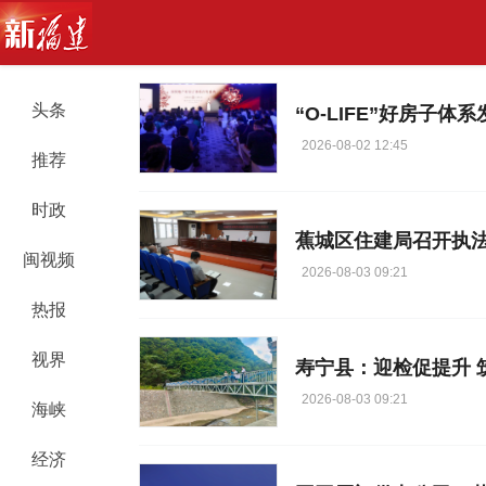
头条
“O-LIFE”好房子体系
2026-08-02 12:45
推荐
时政
蕉城区住建局召开执
闽视频
2026-08-03 09:21
热报
视界
寿宁县：迎检促提升 
2026-08-03 09:21
海峡
经济