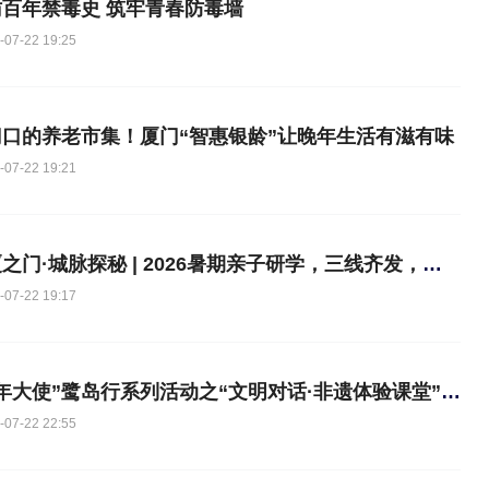
访百年禁毒史 筑牢青春防毒墙
-07-22 19:25
门口的养老市集！厦门“智惠银龄”让晚年生活有滋有味
-07-22 19:21
大厦之门·城脉探秘 | 2026暑期亲子研学，三线齐发，共读厦门交通！
-07-22 19:17
“青年大使”鹭岛行系列活动之“文明对话·非遗体验课堂”活动走进屿见闽南
-07-22 22:55