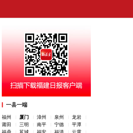
一县一端
福州
厦门
漳州
泉州
龙岩
莆田
三明
南平
宁德
平潭
福鼎
芗城
福安
福清
云霄