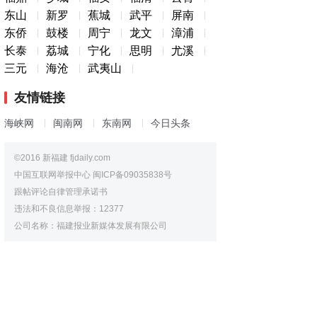
东山
新罗
蕉城
武平
屏南
东侨
鼓楼
周宁
龙文
漳浦
长泰
荔城
宁化
思明
尤溪
三元
海沧
武夷山
友情链接
海峡网
闽南网
东南网
今日头条
©2016 新福建 fjdaily.com
中国互联网举报中心
闽ICP备09035838号
跟帖评论自律管理承诺书
违法和不良信息举报：12377
公司名称：福建报业新媒体发展有限公司