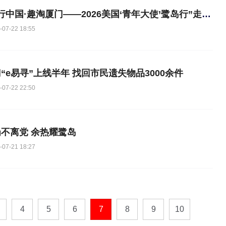
“友行中国·趣淘厦门——2026美国‘青年大使’鹭岛行”走进厦门市中医院
-07-22 18:55
“e易寻”上线半年 找回市民遗失物品3000余件
-07-22 22:50
不离党 余热耀鹭岛
-07-21 18:27
4
5
6
7
8
9
10