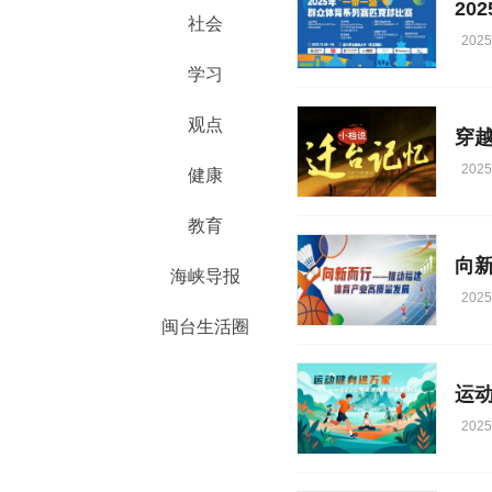
20
社会
2025
学习
观点
穿越
2025
健康
教育
向
海峡导报
2025
闽台生活圈
运
2025