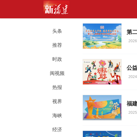
头条
第
2026
推荐
时政
公益
闽视频
2024
热报
视界
福
2025
海峡
经济