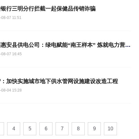
信银行三明分行拦截一起保健品传销诈骗
-08-07 11:51
国网惠安县供电公司：绿电赋能“南王样本” 炼就电力营商“金名片”
-08-07 16:45
宁：加快实施城市地下供水管网设施建设改造工程
-08-04 15:28
4
5
6
7
8
9
10