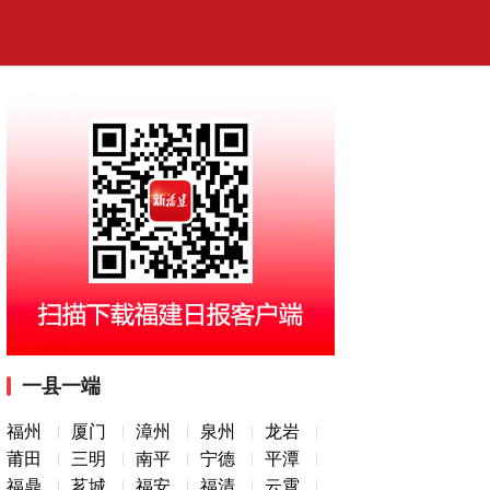
一县一端
福州
厦门
漳州
泉州
龙岩
莆田
三明
南平
宁德
平潭
福鼎
芗城
福安
福清
云霄