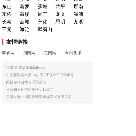
东山
新罗
蕉城
武平
屏南
东侨
鼓楼
周宁
龙文
漳浦
长泰
荔城
宁化
思明
尤溪
三元
海沧
武夷山
友情链接
海峡网
闽南网
东南网
今日头条
©2016 新福建 fjdaily.com
中国互联网举报中心
闽ICP备09035838号
跟帖评论自律管理承诺书
违法和不良信息举报：12377
公司名称：福建报业新媒体发展有限公司