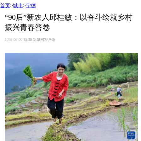
首页
>
城市
>
宁德
“90后”新农人邱桂敏：以奋斗绘就乡村
振兴青春答卷
2026-06-09 15:30
新华网客户端