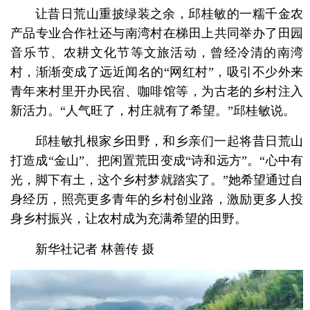
让昔日荒山重披绿装之余，邱桂敏的一糯千金农
产品专业合作社还与南湾村在梯田上共同举办了田园
音乐节、农耕文化节等文旅活动，曾经冷清的南湾
村，渐渐变成了远近闻名的“网红村”，吸引不少外来
青年来村里开办民宿、咖啡馆等，为古老的乡村注入
新活力。“人气旺了，村庄就有了希望。”邱桂敏说。
邱桂敏扎根家乡田野，和乡亲们一起将昔日荒山
打造成“金山”、把闲置荒田变成“诗和远方”。“心中有
光，脚下有土，这个乡村梦就踏实了。”她希望通过自
身经历，照亮更多青年的乡村创业路，激励更多人投
身乡村振兴，让农村成为充满希望的田野。
新华社记者 林善传 摄