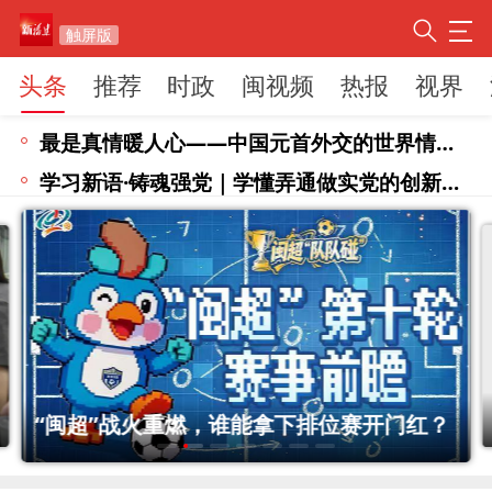
触屏版
头条
推荐
时政
闽视频
热报
视界
最是真情暖人心——中国元首外交的世界情怀与大国气派
学习新语·铸魂强党｜学懂弄通做实党的创新理论
“闽超”战火重燃，谁能拿下排位赛开门红？