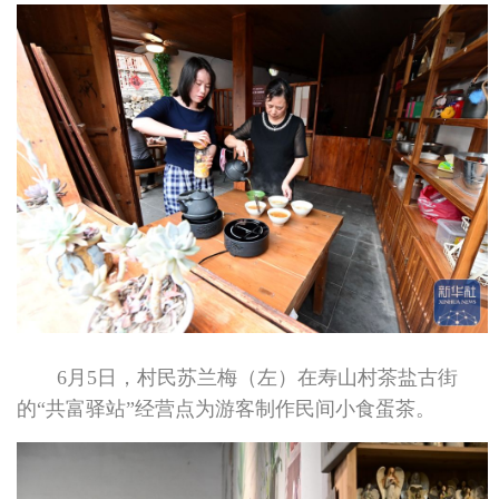
6月5日，村民苏兰梅（左）在寿山村茶盐古街
的“共富驿站”经营点为游客制作民间小食蛋茶。