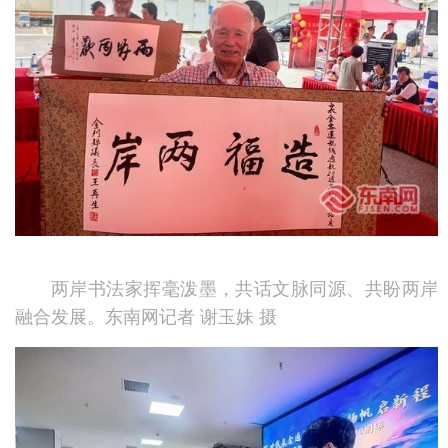
两岸书法家挥毫泼墨，共话文脉同源、共盼两岸
融合发展。东南网记者 谢玉妹 摄