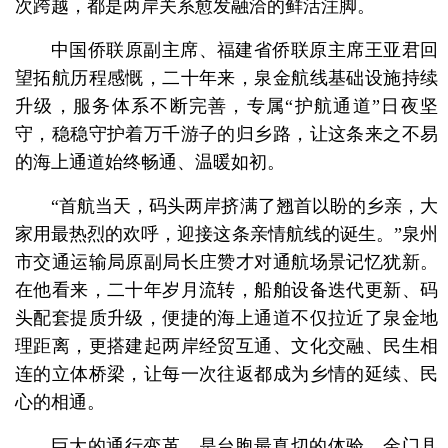
次跨越，都是两岸关系愈发融洽的鲜活注脚。
中国侨联原副主席、福建省侨联原主席王亚君回
望拓航历程感慨，二十年来，泉金航线基础设施持续
升级，服务体系不断完善，专属“护航通道”日夜坚
守，稳稳守护着万千游子的归乡路，让这条来之不易
的海上通道始终畅通、温暖如初。
“首航当天，码头两岸挤满了翘首以盼的乡亲，大
家用最热烈的欢呼，迎接这条亲情航线的诞生。”泉州
市交通运输局原副局长庄赞才对通航场景记忆犹新。
在他看来，二十年岁月流转，船舶设备迭代更新、码
头配套提质升级，便捷的海上通道不仅拉近了泉金地
理距离，更搭建起两岸经贸互通、文化交融、民生相
连的立体桥梁，让每一次往返都成为乡情的延续、民
心的相通。
巨大的通行变革，是台胞最真切的体验。金门县