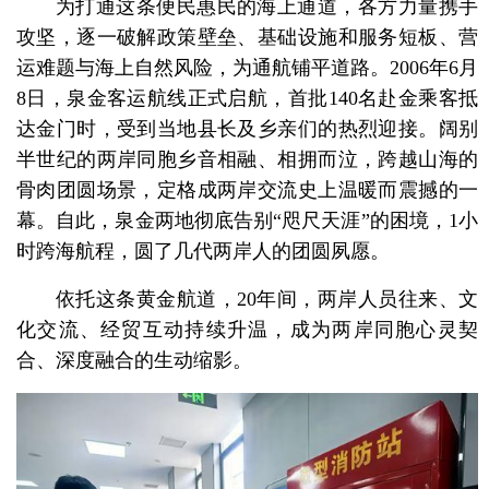
为打通这条便民惠民的海上通道，各方力量携手
攻坚，逐一破解政策壁垒、基础设施和服务短板、营
运难题与海上自然风险，为通航铺平道路。2006年6月
8日，泉金客运航线正式启航，首批140名赴金乘客抵
达金门时，受到当地县长及乡亲们的热烈迎接。阔别
半世纪的两岸同胞乡音相融、相拥而泣，跨越山海的
骨肉团圆场景，定格成两岸交流史上温暖而震撼的一
幕。自此，泉金两地彻底告别“咫尺天涯”的困境，1小
时跨海航程，圆了几代两岸人的团圆夙愿。
依托这条黄金航道，20年间，两岸人员往来、文
化交流、经贸互动持续升温，成为两岸同胞心灵契
合、深度融合的生动缩影。