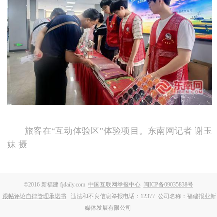
旅客在“互动体验区”体验项目。东南网记者 谢玉
妹 摄
©2016 新福建 fjdaily.com
中国互联网举报中心
闽ICP备09035838号
跟帖评论自律管理承诺书
违法和不良信息举报电话：12377
公司名称：福建报业新
媒体发展有限公司