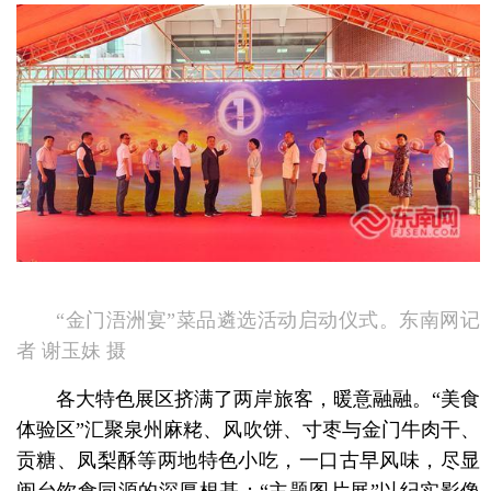
“金门浯洲宴”菜品遴选活动启动仪式。东南网记
者 谢玉妹 摄
各大特色展区挤满了两岸旅客，暖意融融。“美食
体验区”汇聚泉州麻粩、风吹饼、寸枣与金门牛肉干、
贡糖、凤梨酥等两地特色小吃，一口古早风味，尽显
闽台饮食同源的深厚根基；“主题图片展”以纪实影像