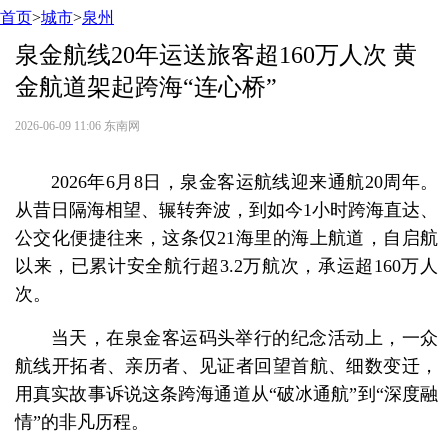
首页
>
城市
>
泉州
泉金航线20年运送旅客超160万人次 黄
金航道架起跨海“连心桥”
2026-06-09 11:06
东南网
2026年6月8日，泉金客运航线迎来通航20周年。
从昔日隔海相望、辗转奔波，到如今1小时跨海直达、
公交化便捷往来，这条仅21海里的海上航道，自启航
以来，已累计安全航行超3.2万航次，承运超160万人
次。
当天，在泉金客运码头举行的纪念活动上，一众
航线开拓者、亲历者、见证者回望首航、细数变迁，
用真实故事诉说这条跨海通道从“破冰通航”到“深度融
情”的非凡历程。