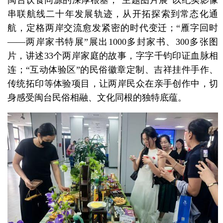
串联航线二十年发展轨迹，从开拓探索到常态化通
航，定格两岸交流愈发紧密的时代变迁；“雁字回时
——两岸家书特展”展出1000多封家书、300多张图
片，讲述33个两岸家庭的故事，字字千钧印证血脉相
连；“互动体验区”的民俗徽章定制、吉祥挂件手作、
传统拓印等体验项目，让两岸民众在亲手创作中，切
身感受闽台民俗相融、文化同根的独特底蕴。