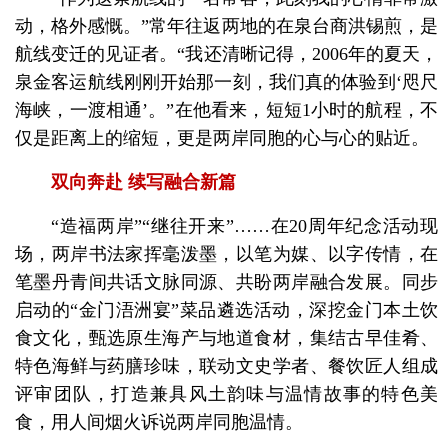
动，格外感慨。”常年往返两地的在泉台商洪锡煎，是
航线变迁的见证者。“我还清晰记得，2006年的夏天，
泉金客运航线刚刚开始那一刻，我们真的体验到‘咫尺
海峡，一渡相通’。”在他看来，短短1小时的航程，不
仅是距离上的缩短，更是两岸同胞的心与心的贴近。
双向奔赴 续写融合新篇
“造福两岸”“继往开来”……在20周年纪念活动现
场，两岸书法家挥毫泼墨，以笔为媒、以字传情，在
笔墨丹青间共话文脉同源、共盼两岸融合发展。同步
启动的“金门浯洲宴”菜品遴选活动，深挖金门本土饮
食文化，甄选原生海产与地道食材，集结古早佳肴、
特色海鲜与药膳珍味，联动文史学者、餐饮匠人组成
评审团队，打造兼具风土韵味与温情故事的特色美
食，用人间烟火诉说两岸同胞温情。