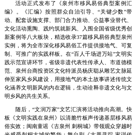
活动正式发布了《泉州市移风易俗典型案例汇
编》。《汇编》按照群众自治引导、“关键少数”带
动、配套设施支撑、部门合力推动、公益事业替代、
文化活动熏陶、践约筑就新风、入围全国省级优秀创
新案例等八大板块，精选收录37篇移风易俗典型泉州
实例，将为全市深化移风易俗工作提供接地气、可复
制、可推广的实践样板。在“百人千场进万站”文明实
践示范宣讲环节，省级非遗代表性传承人、市道德模
范、泉州台商投资区文化特派员杨庆聪从雕艺文脉延
伸至家风乡风建设，用接地气的本土故事讲述传统文
化涵养文明新风的内在逻辑，生动诠释非遗文化与文
明乡风的共生关系。
随后，“文润万家”文艺汇演将活动推向高潮。快
板《文明实践在泉州》以清脆竹板声传递基层移风易
俗实效；闽南童谣《古泉州 刺桐城》带领观众穿越时
光感受刺桐古城的繁华；舞台剧《古厝寻踪 家训传