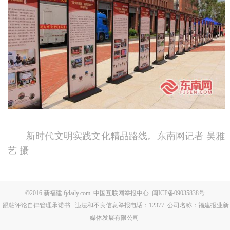
新时代文明实践文化精品路线。东南网记者 吴雅
艺 摄
©2016 新福建 fjdaily.com
中国互联网举报中心
闽ICP备09035838号
跟帖评论自律管理承诺书
违法和不良信息举报电话：12377
公司名称：福建报业新
媒体发展有限公司