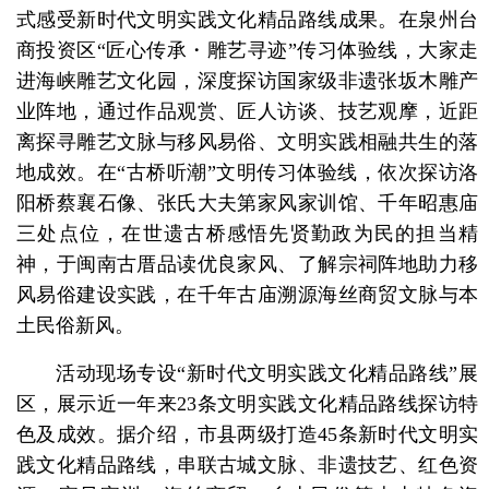
式感受新时代文明实践文化精品路线成果。在泉州台
商投资区“匠心传承・雕艺寻迹”传习体验线，大家走
进海峡雕艺文化园，深度探访国家级非遗张坂木雕产
业阵地，通过作品观赏、匠人访谈、技艺观摩，近距
离探寻雕艺文脉与移风易俗、文明实践相融共生的落
地成效。在“古桥听潮”文明传习体验线，依次探访洛
阳桥蔡襄石像、张氏大夫第家风家训馆、千年昭惠庙
三处点位，在世遗古桥感悟先贤勤政为民的担当精
神，于闽南古厝品读优良家风、了解宗祠阵地助力移
风易俗建设实践，在千年古庙溯源海丝商贸文脉与本
土民俗新风。
活动现场专设“新时代文明实践文化精品路线”展
区，展示近一年来23条文明实践文化精品路线探访特
色及成效。据介绍，市县两级打造45条新时代文明实
践文化精品路线，串联古城文脉、非遗技艺、红色资