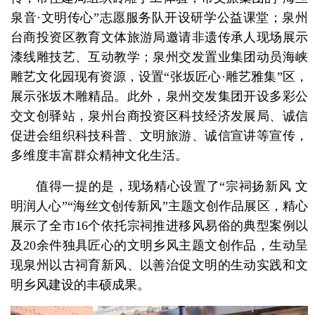
泉音·文明传心”志愿服务队开设研学公益课堂；泉州
台商投资区教育文体旅游局邀请非遗传承人现场展示
漆线雕技艺、互动教学；泉州交发置业集团动员海峡
雕艺文化园现有资源，设置“张坂匠心·雕艺雅集”区，
展示张坂木雕精品。此外，泉州交发集团开设多彩公
交文创驿站，泉州台商投资区科技经济发展局、诚信
促进会组织科技科普、文明旅游、诚信宣讲等宣传，
多维度丰富群众精神文化生活。
值得一提的是，现场精心设置了“宗祠扬新风 文
明润人心”“海丝文创传新风”主题文创作品展区，精心
展示了全市16个依托宗祠推进移风易俗的典型案例以
及20余件独具匠心的文明乡风主题文创作品，生动呈
现泉州以古祠育新风、以善治促文明的生动实践和文
明乡风建设的丰硕成果。