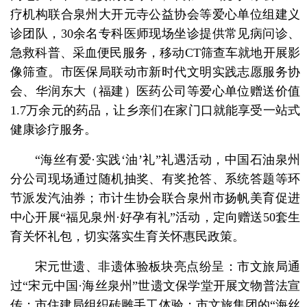
疗机构联合泉州大开元寺公益协会等爱心单位组建义
诊团队，30余名专科医师现场坐诊提供常见病问诊、
急救科普、采血便民服务，移动CT筛查车就地开展影
像筛查。市医保局联动市新时代文明实践志愿服务协
会、华润东大（福建）医药公司等爱心单位赠送价值
1.7万余元的药品，让乡亲们在家门口就能享受一站式
健康诊疗服务。
“海丝有爱·实践‘油’礼”礼遇活动，中国石油泉州
分公司现场通过随机抽奖、有奖抢答、系统答题等环
节派发汽油券；市计生协会联合泉州市扬帆美育促进
中心开展“福见泉州·好孕有礼”活动，定向赠送50套生
育关怀礼包，切实落实生育关怀惠民政策。
宋元世遗、非遗体验板块亮点纷呈：市文旅局通
过“宋元中国·海丝泉州”世遗文保学堂开展文物普法宣
传；市住建局组织砖雕手工体验；市文旅集团的“海丝