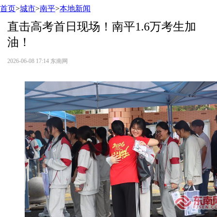
首页
>
城市
>
南平
>
本地新闻
直击高考首日现场！南平1.6万考生加
油！
2026-06-08 17:14
东南网