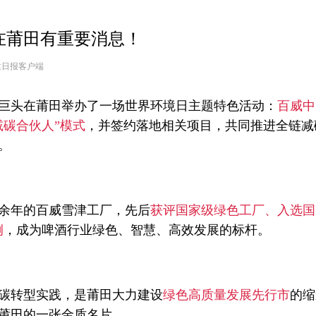
在莆田有重要消息！
建日报客户端
酒巨头在莆田举办了一场世界环境日主题特色活动：
百威中
减碳合伙人”模式
，并签约落地相关项目，共同推进全链减
。
0余年的百威雪津工厂，先后
获评国家级绿色工厂、入选国
例
，成为啤酒行业绿色、智慧、高效发展的标杆。
碳转型实践，是莆田大力建设
绿色高质量发展先行市
的缩
莆田的一张金质名片。