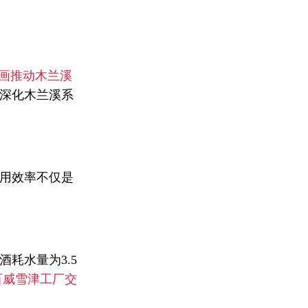
画推动木兰溪
深化木兰溪系
用效率不仅是
耗水量为3.5
百威雪津工厂交