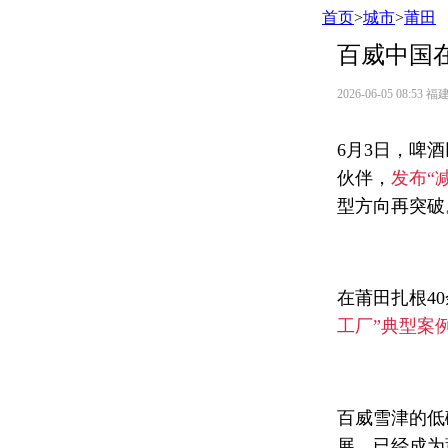
首页
>
城市
>
莆田
百威中国
2026-06-05 08:53
福
6月3日，啤
伙伴，
发布“
型方向再突破
在莆田扎根4
工厂”典型案
百威雪津的低
展，已经成为