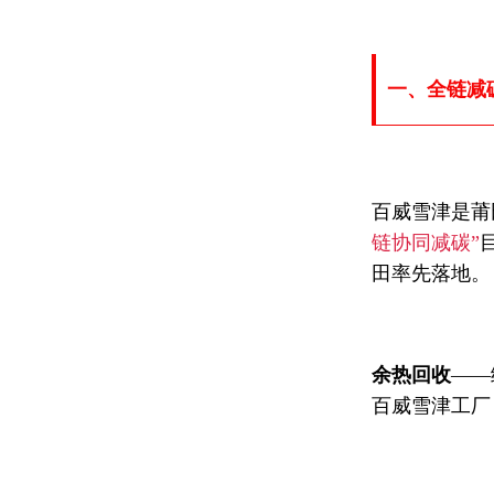
一、全链减
百威雪津是莆
链协同减碳”
田率先落地。
余热回收
——
百威雪津工厂