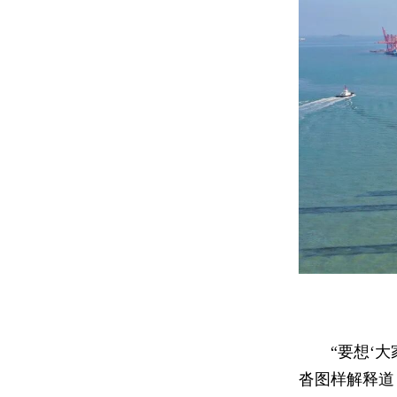
“要想‘
沓图样解释道