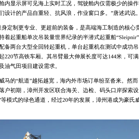
舱内显示屏可见海上实时工况，驾驶舱内仅需极少的操作
们设计的产品自重轻、抗风浪，作业窗口多。”唐述武说
量身定制更专业、更超前的装备，是高端海工制造的核心
持着起重船单次吊装量世界纪录的半潜式起重船
“Sleip
配备两台大型
全回转起重机
，单台起重机在测试中成功吊起
起220节高铁车厢。其吊臂最大伸展长度可达144米，可
及油气田项目建设需求。
威马的“航道”越拓越宽，海内外市场订单纷至沓来。然
业落户初期，漳州开发区联合海关、边检、码头口岸探索设
装”等模式的绿色通道，经过20年的发展，漳州港成为豪氏