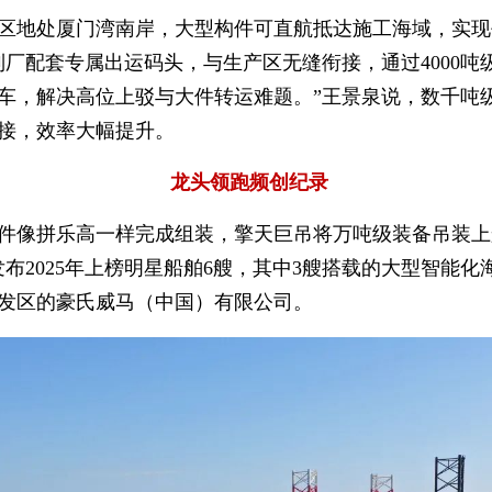
区地处厦门湾南岸，大型构件可直航抵达施工海域，实现
制厂配套专属出运码头，与生产区无缝衔接，通过4000吨
车，解决高位上驳与大件转运难题。”王景泉说，数千吨
接，效率大幅提升。
龙头领跑频创纪录
件像拼乐高一样完成组装，擎天巨吊将万吨级装备吊装上
发布2025年上榜明星船舶6艘，其中3艘搭载的大型智能化
发区的豪氏威马（中国）有限公司。