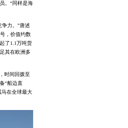
员。“同样是海
。
竞争力。”唐述
nir”号，价值约数
了1.1万吨货
满足其在欧洲多
而，时间回拨至
备“船边直
威马在全球最大