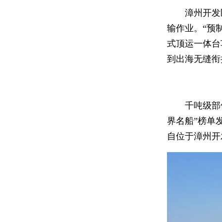
漳州开发
输作业。“预
式顶运一体台
到出海无缝衔
千吨级部
界名船”榜单
自位于漳州开