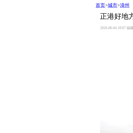
首页
>
城市
>
漳州
正港好地方
2026-06-04 18:07
福