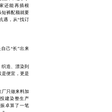
家还能再插根
一条短裤配额就要
机遇，从“找订
自己“长”出来
、织造、漂染到
仅是便宜，更是
衣厂只做来料加
资投建染整生产
李振卓算了一笔