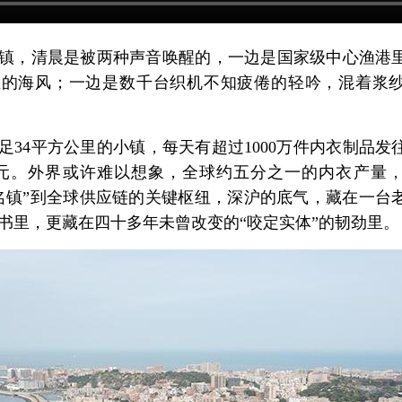
镇，清晨是被两种声音唤醒的，一边是国家级中心渔港
腥的海风；一边是数千台织机不知疲倦的轻吟，混着浆
足34平方公里的小镇，每天有超过1000万件内衣制品发
亿元。外界或许难以想象，全球约五分之一的内衣产量
名镇”到全球供应链的关键枢纽，深沪的底气，藏在一台
书里，更藏在四十多年未曾改变的“咬定实体”的韧劲里。