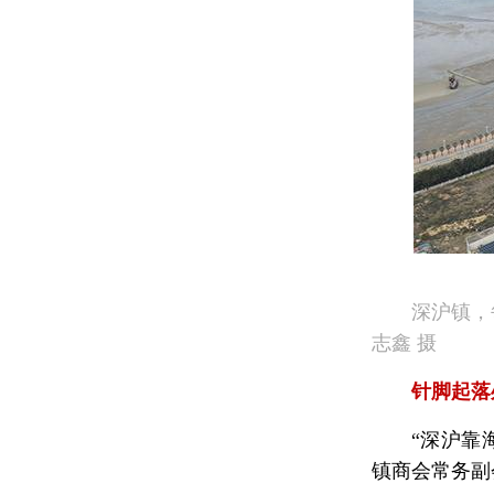
深沪镇，
志鑫 摄
针脚起落
“深沪靠
镇商会常务副