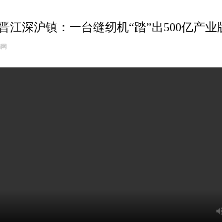
晋江深沪镇：一台缝纫机“踏”出500亿产业
南网