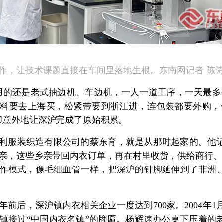
作，让技术课题直接在车间里落地生根。东南网记者 陈诗
用的还是老式抽边机、车边机，一人一道工序，一天最多
料要去上海买，松紧带要到浙江进，连包装都要外购，
却意外地让深沪完成了原始积累。
利服装织造有限公司的蔡东育，就是从那时起家的。他
亲，这些乡亲带回内衣订单，再在村里收货，供给商行、
协作模式，像毛细血管一样，把深沪的针脚延伸到了非洲
18年前后，深沪镇内衣相关企业一度达到700家。2004年
镇接过“中国内衣名镇”的牌匾。杨辉速办公桌下压着的