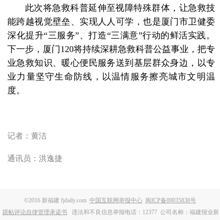
此次将急救科普延伸至视障特殊群体，让急救技
能跨越视觉壁垒、实现人人可学，也是厦门市卫健委
深化提升“三服务”、打造“三满意”行动的鲜活实践。
下一步，厦门120将持续深耕急救科普公益事业，把专
业急救知识、暖心便民服务送到基层群众身边，以专
业力量坚守生命防线，以温情服务擦亮城市文明温
度。
记者：黄洁
通讯员：洪逸捷
©2016 新福建 fjdaily.com
中国互联网举报中心
闽ICP备09035838号
跟帖评论自律管理承诺书
违法和不良信息举报电话：12377
公司名称：福建报业新