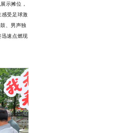
色展示摊位，
在感受足球激
龙鼓、男声独
姿迅速点燃现