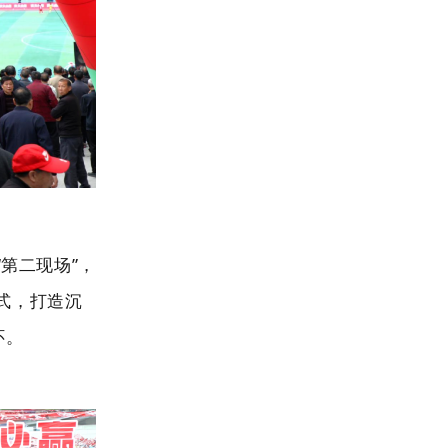
第二现场”，
式，打造沉
怀。