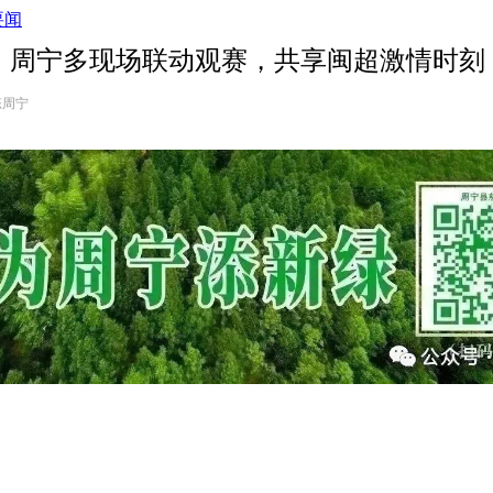
要闻
！周宁多现场联动观赛，共享闽超激情时刻
态周宁