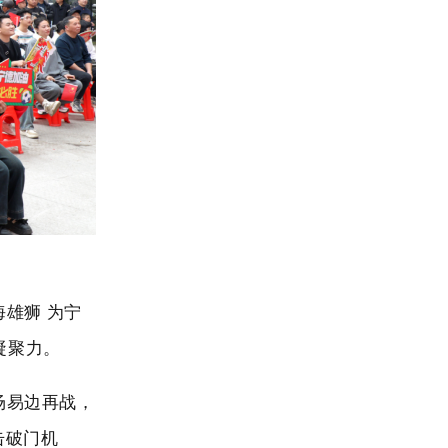
海雄狮 为宁
凝聚力。
场易边再战，
击破门机