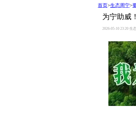
首页
>
生态周宁
>
为宁助威
2026-05-10 23:20
生