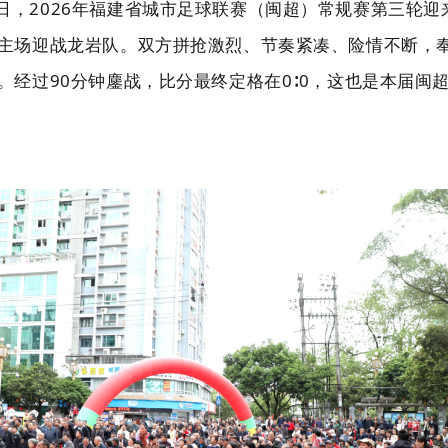
0日，2026年福建省城市足球联赛（闽超）常规赛第三轮迎
主场迎战龙岩队。双方拼抢激烈、节奏紧凑、险情不断，
。经过90分钟鏖战，比分最终定格在0∶0，这也是本届闽