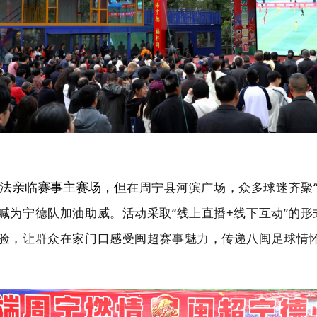
在周宁县河滨广场，众多球迷齐聚“
法亲临赛事主赛场，但
喊为宁德队加油助威。活动采取“线上直播+线下互动”的形
验，让群众在家门口感受闽超赛事魅力，传递八闽足球情