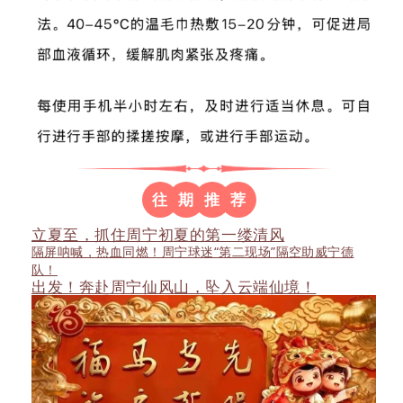
往
期
推
荐
立夏至，抓住周宁初夏的第一缕清风
隔屏呐喊，热血同燃！周宁球迷“第二现场”隔空助威宁德
队！
出发！奔赴周宁仙风山，坠入云端仙境！