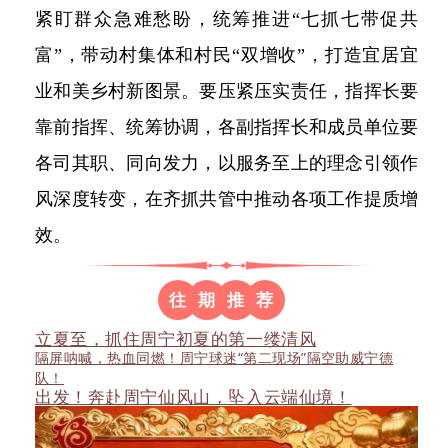
紧盯群众急难愁盼，统筹推进“七抓七带促共
富”，带动村集体和村民“双增收”，打造宜居宜
业和美乡村新图景。要压紧压实责任，指挥长要
靠前指挥、统筹协调，各副指挥长和成员单位要
各司其职、同向发力，以服务至上的理念引领作
风深度转变，在齐抓共管中推动各项工作提质增
效。
往
期
推
荐
立夏至，抓住周宁初夏的第一缕清风
隔屏呐喊，热血同燃！周宁球迷“第二现场”隔空助威宁德
队！
出发！奔赴周宁仙风山，坠入云端仙境！