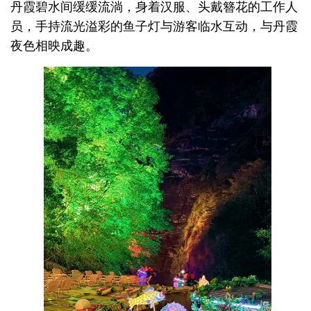
丹霞碧水间缓缓流淌，身着汉服、头戴簪花的工作人
员，手持流光溢彩的鱼子灯与游客临水互动，与丹霞
夜色相映成趣。