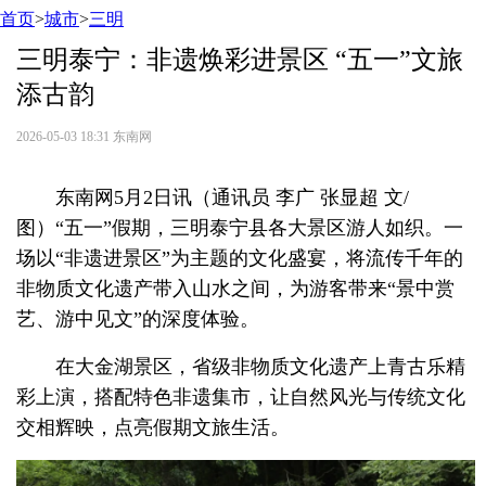
首页
>
城市
>
三明
三明泰宁：非遗焕彩进景区 “五一”文旅
添古韵
2026-05-03 18:31
东南网
东南网5月2日讯（通讯员 李广 张显超 文/
图）“五一”假期，三明泰宁县各大景区游人如织。一
场以“非遗进景区”为主题的文化盛宴，将流传千年的
非物质文化遗产带入山水之间，为游客带来“景中赏
艺、游中见文”的深度体验。
在大金湖景区，省级非物质文化遗产上青古乐精
彩上演，搭配特色非遗集市，让自然风光与传统文化
交相辉映，点亮假期文旅生活。