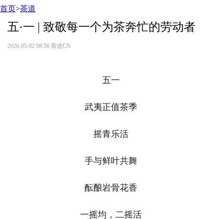
首页
>
茶道
五·一 | 致敬每一个为茶奔忙的劳动者
2026-05-02 08:56
茶道CN
五一
武夷正值茶季
摇青乐活
手与鲜叶共舞
酝酿岩骨花香
一摇均，二摇活