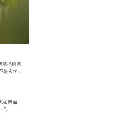
诗笔描绘茶
不是玄学，
也如诗如
一”。