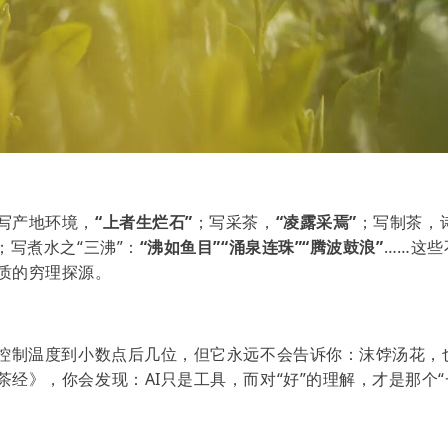
写产地环境，
“上者生烂石”
；写采茶，
“凌露采焉”
；写制茶，
；写煮水之“三沸”：
“沸如鱼目”“涌泉连珠”“腾波鼓浪”
……这些
质的穷理探源。
你控制温度到小数点后几位，但它永远不会告诉你：沫饽汤花，
茶经》，你会发现：AI只是工具，而对“好”的理解，才是那个“