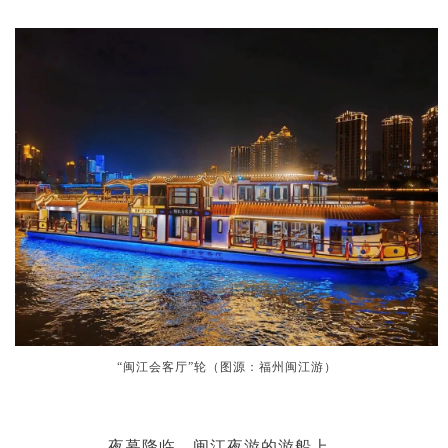
“闽江会客厅”轮（图源：福州闽江游）
夜幕降临，闽江夜游的游船上，