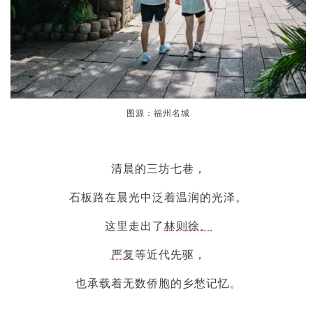
图源：福州名城
清晨的三坊七巷，
石板路在晨光中泛着温润的光泽。
这里走出了
林则徐、
严复
等近代先驱，
也承载着无数侨胞的乡愁记忆。