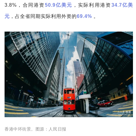
3.8%，合同港资
50.9亿美元
，实际利用港资
34.7亿美
元
，占全省同期实际利用外资的
69.4%
。
香港中环街景。
图源：
人民日报