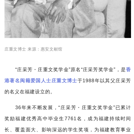
庄重文博士 来源：惠安文献馆
“庄采芳・庄重文奖学金”原名“庄采芳奖学金”，是
香
港著名闽籍爱国人士
庄重文博士
于1988年以其父庄采芳
的名义在福建设立的。
36年来不断发展，“庄采芳・庄重文奖学金”已累计
奖励福建优秀高中毕业生7761名，成为福建持续时间
长、覆盖面大、影响深远的学生奖项，为福建教育事业