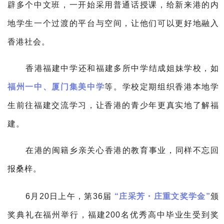
辟多个中文班，一开始采用普通话授课，给新来港的内
地学生一个过渡的平台与空间，让他们可以更好地融入
香港社会。
香港福建中学还和福建多所中学结成姐妹学校，如
福州一中、厦门集美中学
等。
学校定期组织香港本地学
生前往福建交流学习，让香港的青少年更真实地了解福
建。
在港的闽籍乡亲关心香港的教育事业，同样不忘回
报桑梓。
6月20日上午，第36届
“庄采芳・庄重文奖学金”
颁
奖典礼在福州举行，福建200名优秀高中毕业生受到奖