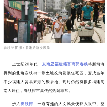
春秧街
图源：
香港旅游发展局
上世纪20年代，
东南亚福建籍富商郭春秧
将新填海
得到的北角春秧街一带土地改为发展住宅区，变成当年
不少福建人贸易来港的聚居地。
现时仍然有很多福建闽
南人居住，春秧街市集依然热闹非常。
步入
春秧街
，一道有趣的人文风景便映入眼帘。
整