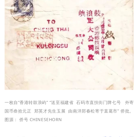
一枚自“香港转鼓浪屿” “送至福建省 石码市直扶街门牌七号 外寄
国币叁拾元正 郑英才先生玉展 由南洋郑春松寄于直葛市” 侨批。
图源：
侨号 CHINESEHORN