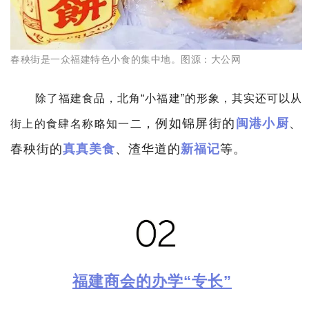
春秧街是一众福建特色小食的集中
地。图源：大公网
除了福建食品，北角“小福建”的形象，其实还可以从
，例如锦屏街的
闽港小厨
、
街上的食肆名称略知一二
春秧街的
真真美食
、渣华道的
新福记
等。
福建商会的办学“专长”