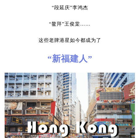
“段延庆”李鸿杰
“鳌拜”王俊棠……
这些老牌港星如今都成为了
“新福建人”